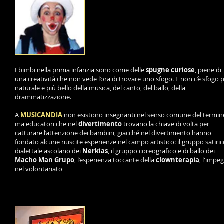
MUSICANDIA.IT
scuola interdisciplinare di musica,
canto, ballo
e teatro
per bambini
I bimbi nella prima infanzia sono come delle
spugne curiose
, piene di
una creatività che non vede l’ora di trovare uno sfogo. E non c’è sfogo 
naturale e più bello della musica, del canto, del ballo, della
drammatizzazione.
A
MUSICANDIA
non esistono insegnanti nel senso comune del termin
ma educatori che nel
divertimento
trovano la chiave di volta per
catturare l’attenzione dei bambini, giacché nel divertimento hanno
fondato alcune riuscite esperienze nel campo artistico: il gruppo satiri
dialettale ascolano dei
Nerkias
, il gruppo coreografico e di ballo dei
Macho Man Grupo
, l’esperienza toccante della
clownterapia
, l'impe
nel volontariato