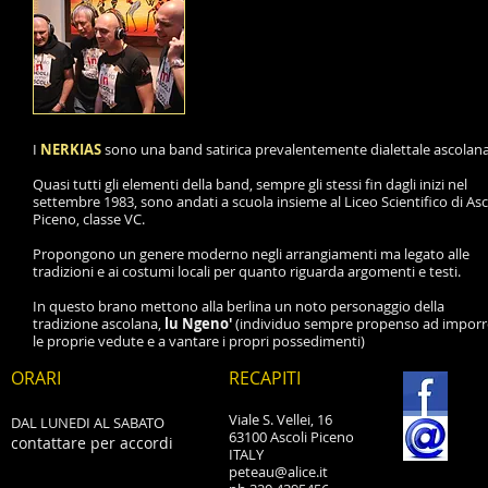
SUPER NGENO'
video della band
ascolana
dei
Nerkias
I
NERKIAS
sono una band satirica prevalentemente dialettale ascolana
Quasi tutti gli elementi della band, sempre gli stessi fin dagli inizi nel
settembre 1983, sono andati a scuola insieme al Liceo Scientifico di Asc
Piceno, classe VC.
Propongono un genere moderno negli arrangiamenti ma legato alle
tradizioni e ai costumi locali per quanto riguarda argomenti e testi.
In questo brano mettono alla berlina un noto personaggio della
tradizione ascolana,
lu Ngeno'
(individuo sempre propenso ad imporr
le proprie vedute e a vantare i propri possedimenti)
ORARI
RECAPITI
Viale S. Vellei, 16
DAL LUNEDI AL SABATO
63100 Ascoli Piceno
contattare per accordi
ITALY
peteau@alice.it